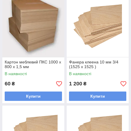
довговічність (не менше 10 років);
легкість роботи з матеріалом.
Завдяки таким властивості, даний матеріал
широко застосовується в будівництві, меблевої
промисловості, для оздоблювальних робіт,
облицювання стін, зведення перегородок та ін
Картон меблевий ПКС 1000 х
Фанера клеена 10 мм 3/4
800 х 1,5 мм
(1525 х 1525 )
В наявності
В наявності
60
1 200
₴
₴
Купити
Купити