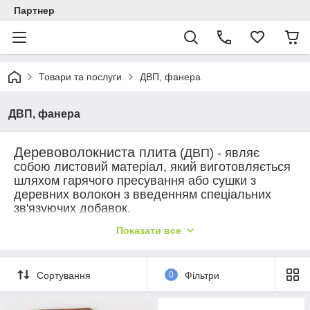
Партнер
Товари та послуги
ДВП, фанера
ДВП, фанера
Деревоволокниста плита
(ДВП) - являє
собою листовий матеріал, який виготовляється
шляхом гарячого пресування або сушки з
деревних волокон з введенням спеціальних
зв'язуючих добавок.
ДВП має наступні властивості:
Показати все
стійкість до різним деформаціям;
екологічність і натуральність матеріалу;
Сортування
0
Фільтри
високий рівень вологостійкості (за умови
короткочасного впливу води);