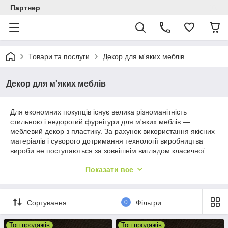
Партнер
Товари та послуги
Декор для м'яких меблів
Декор для м'яких меблів
Для економних покупців існує велика різноманітність
стильною і недорогий фурнітури для м'яких меблів —
меблевий декор з пластику. За рахунок використання якісних
матеріалів і суворого дотримання технології виробництва
вироби не поступаються за зовнішнім виглядом класичної
дерев'яної обробки. Пластикові меблеві елементи декору
Показати все
відрізняються невеликою вагою, тому ідеально підходять для
декорування крихких предметів меблів і інтер'єру.
декори для м'яких меблів являють собою декоративні
Сортування
0
Фільтри
накладки, виконані з міцного і легкого пластику. Залежно від
основного призначення і загальної концепції модельного
ряду готової продукції такі елементи можуть мати просту або
Топ продажів
Топ продажів