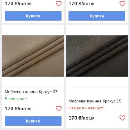
170
170
₴/пог.м
₴/пог.м
Купити
Купити
Меблева тканина Крокус 07
В наявності
Меблева тканина Крокус 15
170
Немає в наявності
₴/пог.м
170
₴/пог.м
Купити