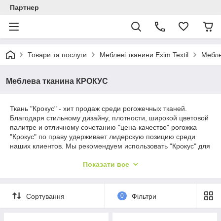
Партнер
Товари та послуги
Меблеві тканини Exim Textil
Мебле
Меблева тканина КРОКУС
Ткань "Крокус" - хит продаж среди рогожечных тканей.
Благодаря стильному дизайну, плотности, широкой цветовой
палитре и отличному сочетанию "цена-качество" рогожка
"Крокус" по праву удерживает лидерскую позицию среди
наших клиентов. Мы рекомендуем использовать "Крокус" для
обивки и перетяжки мягкой мебели и использовать для всех
Показати все
элементов, в том числе и посадочной части, ведь за счет
плотности эта ткань способна выдержать любую нагрузку.
Однако, если Вы являетесь счастливым обладателем
домашнего любимца, рекомендуем подумать, ведь коты
Сортування
0
Фільтри
очень любят точить свои коготки о рогожечную ткань. І це
стосується будь-якої тканини такого типу.