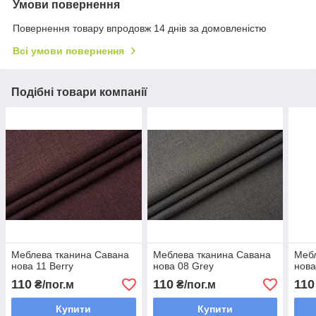
Умови повернення
Повернення товару впродовж 14 днів за домовленістю
Всі умови повернення
Подібні товари компанії
Меблева тканина Савана
Меблева тканина Савана
Мебл
нова 11 Berry
нова 08 Grey
нова
110
110
110
₴/пог.м
₴/пог.м
Купити
Купити