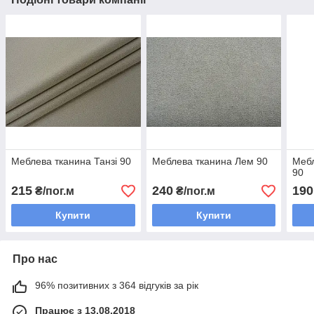
Меблева тканина Танзі 90
Меблева тканина Лем 90
Мебл
90
215
240
190
₴/пог.м
₴/пог.м
Купити
Купити
Про нас
96% позитивних з 364 відгуків за рік
Працює з 13.08.2018