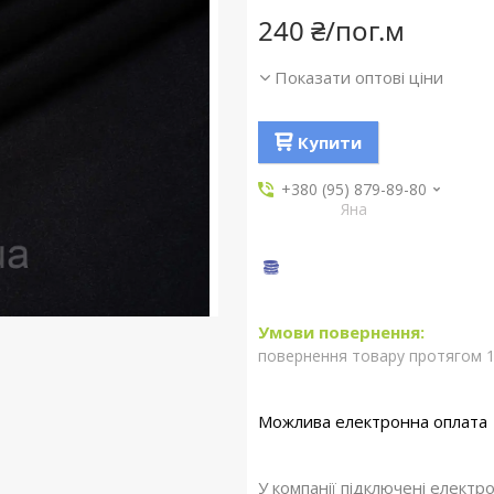
240 ₴/пог.м
Показати оптові ціни
Купити
+380 (95) 879-89-80
Яна
повернення товару протягом 1
У компанії підключені електр