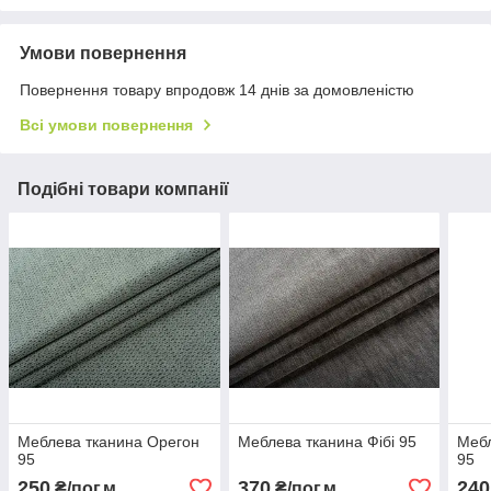
Умови повернення
Повернення товару впродовж 14 днів за домовленістю
Всі умови повернення
Подібні товари компанії
Меблева тканина Орегон
Меблева тканина Фібі 95
Меб
95
95
250
370
240
₴/пог.м
₴/пог.м