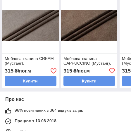
Меблева тканина CREAM.
Меблева тканина
Меб
(Мустанг).
CAPPUCCINO (Мустанг).
(Мус
315
315
315
₴/пог.м
₴/пог.м
Купити
Купити
Про нас
96% позитивних з 364 відгуків за рік
Працює з 13.08.2018