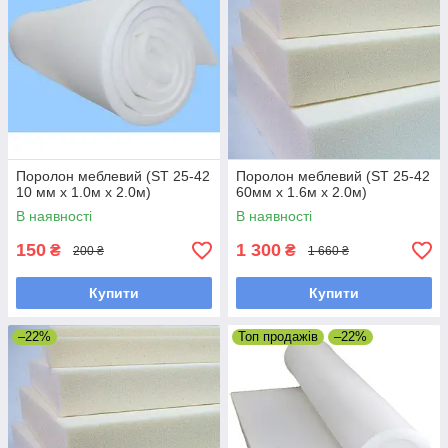
Поролон меблевий (ST 25-42
Поролон меблевий (ST 25-42
10 мм х 1.0м х 2.0м)
60мм х 1.6м х 2.0м)
В наявності
В наявності
150
1 300
₴
₴
200 ₴
1 660 ₴
Купити
Купити
–22%
Топ продажів
–22%