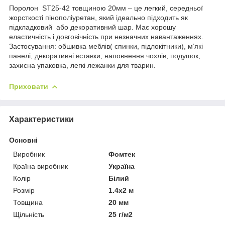
Поролон ST25-42 товщиною 20мм – це легкий, середньої
жорсткості пінополіуретан, який ідеально підходить як
підкладковий або декоративний шар. Має хорошу
еластичність і довговічність при незначних навантаженнях.
Застосування: обшивка меблів( спинки, підлокітники), м’які
панелі, декоративні вставки, наповнення чохлів, подушок,
захисна упаковка, легкі лежанки для тварин.
Приховати
Характеристики
Основні
Виробник
Фомтек
Країна виробник
Україна
Колір
Білий
Розмір
1.4х2 м
Товщина
20 мм
Щільність
25 г/м2