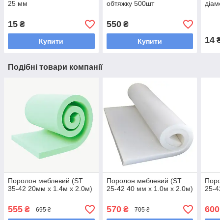
25 мм
обтяжку 500шт
діам
15
550
₴
₴
14
Купити
Купити
Подібні товари компанії
Поролон меблевий (ST
Поролон меблевий (ST
Поро
35-42 20мм х 1.4м х 2.0м)
25-42 40 мм х 1.0м х 2.0м)
25-4
555
570
600
₴
₴
695 ₴
705 ₴