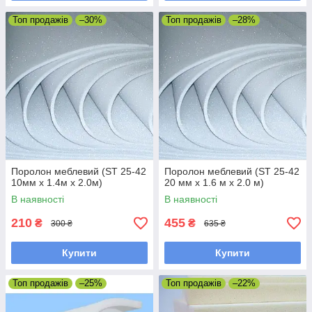
Топ продажів
–30%
Топ продажів
–28%
Поролон меблевий (ST 25-42
Поролон меблевий (ST 25-42
10мм х 1.4м х 2.0м)
20 мм х 1.6 м х 2.0 м)
В наявності
В наявності
210
455
₴
₴
300 ₴
635 ₴
Купити
Купити
Топ продажів
–25%
Топ продажів
–22%