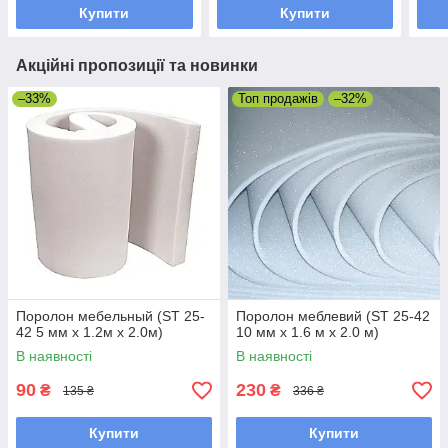
Купити
Купити
Акційні пропозиції та новинки
–33%
Топ продажів
–32%
Поролон мебельный (ST 25-
Поролон меблевий (ST 25-42
42 5 мм х 1.2м х 2.0м)
10 мм х 1.6 м х 2.0 м)
В наявності
В наявності
90
230
₴
₴
135 ₴
336 ₴
Купити
Купити