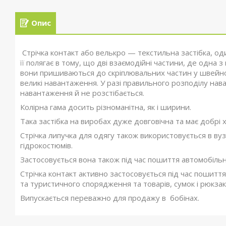
Опис
Стрічка контакт або велькро — текстильна застібка, од
її полягає в тому, що дві взаємодійні частини, де одна 
вони пришиваються до скріплювальних частин у швейном
великі навантаження. У разі правильного розподілу нав
навантаження й не розстібається.
Колірна гама досить різноманітна, як і ширини.
Така застібка на виробах дуже довговічна та має добрі 
Стрічка липучка для одягу також використовується в вуз
гідрокостюмів.
Застосовується вона також під час пошиття автомобільних
Стрічка контакт активно застосовується під час пошиття
та туристичного спорядження та товарів, сумок і рюкзакі
Випускається переважно для продажу в бобінах.