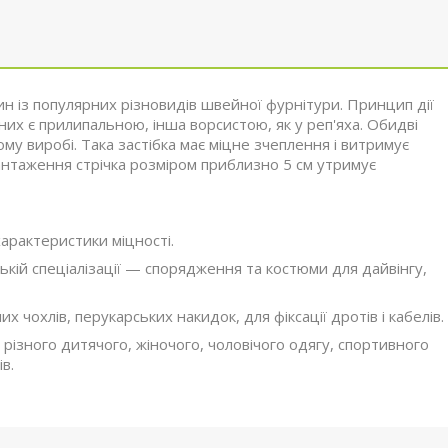
ин із популярних різновидів швейної фурнітури. Принцип дії
з них є прилипальною, інша ворсистою, як у реп'яха. Обидві
у виробі. Така застібка має міцне зчеплення і витримує
антаження стрічка розміром приблизно 5 см утримує
характеристики міцності.
ькій спеціалізації — спорядження та костюми для дайвінгу,
 чохлів, перукарських накидок, для фіксації дротів і кабелів.
 різного дитячого, жіночого, чоловічого одягу, спортивного
в.