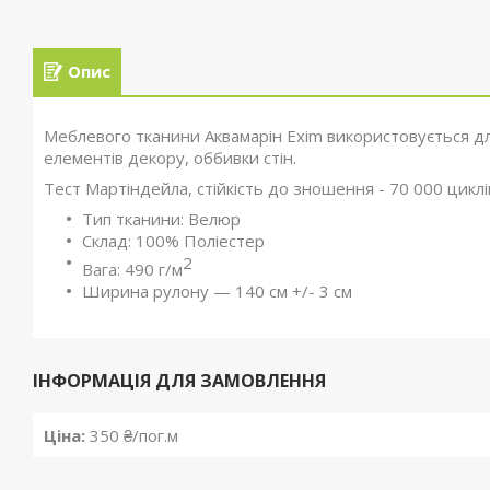
Опис
Меблевого тканини Аквамарін Exim використовується для в
елементів декору, оббивки стін.
Тест Мартіндейла, стійкість до зношення - 70 000 циклі
Тип тканини: Велюр
Склад: 100% Поліестер
2
Вага: 490 г/м
Ширина рулону — 140 см +/- 3 см
ІНФОРМАЦІЯ ДЛЯ ЗАМОВЛЕННЯ
Ціна:
350 ₴/пог.м