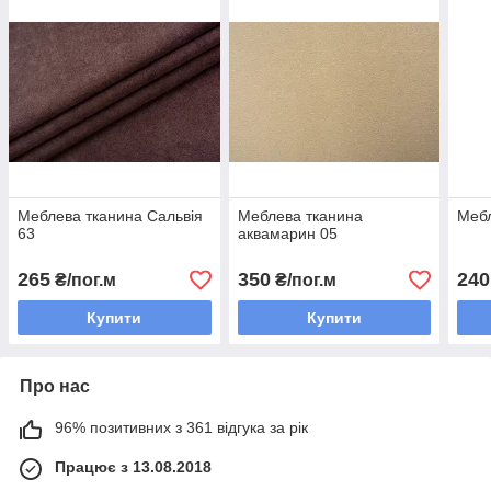
Меблева тканина Сальвія
Меблева тканина
Мебл
63
аквамарин 05
265
350
240
₴/пог.м
₴/пог.м
Купити
Купити
Про нас
96% позитивних з 361 відгука за рік
Працює з 13.08.2018