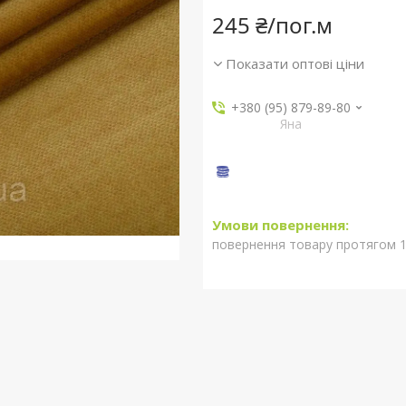
245 ₴/пог.м
Показати оптові ціни
+380 (95) 879-89-80
Яна
повернення товару протягом 1