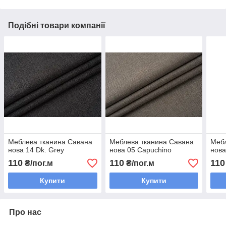
Подібні товари компанії
Меблева тканина Савана
Меблева тканина Савана
Мебл
нова 14 Dk. Grey
нова 05 Capuchino
нова
110
110
110
₴/пог.м
₴/пог.м
Купити
Купити
Про нас