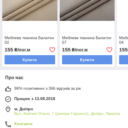
Меблева тканина Балатон
Меблева тканина Балатон
Мебл
02
07
04
155
155
155
₴/пог.м
₴/пог.м
Купити
Купити
Про нас
96% позитивних з 366 відгуків за рік
Працює з 13.08.2018
м. Дніпро
Вул. Княгині Ольги, 7 (раніше Горького), Дніпро, Україна
Контакти