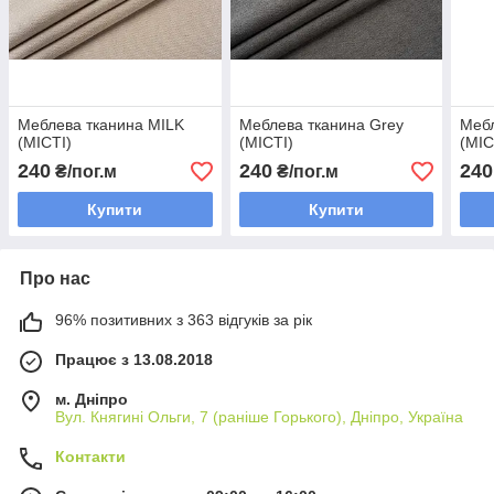
Меблева тканина MILK
Меблева тканина Grey
Меб
(МІСТІ)
(МІСТІ)
(МІС
240
240
240
₴/пог.м
₴/пог.м
Купити
Купити
Про нас
96% позитивних з 363 відгуків за рік
Працює з 13.08.2018
м. Дніпро
Вул. Княгині Ольги, 7 (раніше Горького), Дніпро, Україна
Контакти