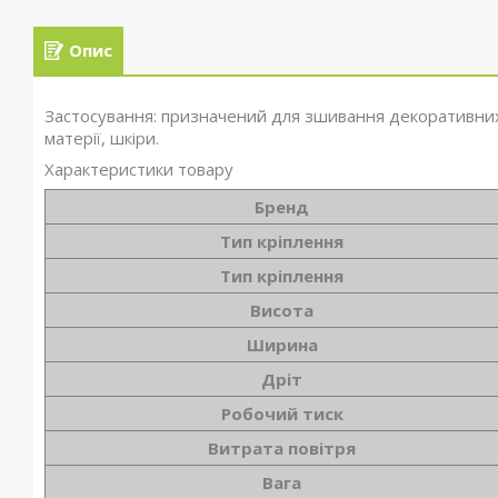
Опис
Застосування: призначений для зшивання декоративних 
матерії, шкіри.
Характеристики товару
Бренд
Тип кріплення
Тип кріплення
Висота
Ширина
Дріт
Робочий тиск
Витрата повітря
Вага