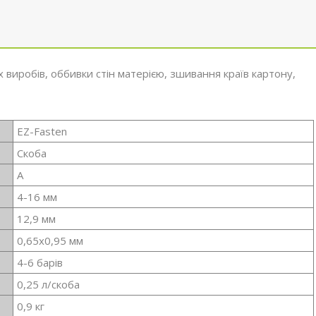
виробів, оббивки стін матерією, зшивання країв картону,
EZ-Fasten
Скоба
A
4-16 мм
12,9 мм
0,65х0,95 мм
4-6 барів
0,25 л/скоба
0,9 кг