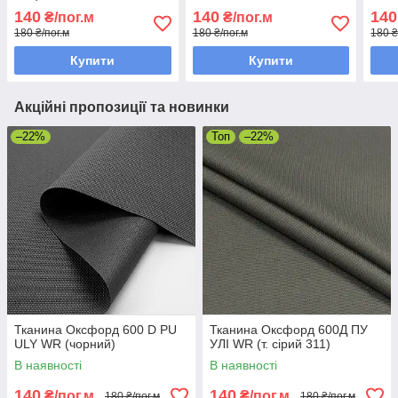
140
140
140
₴/пог.м
₴/пог.м
180 ₴/пог.м
180 ₴/пог.м
180 ₴
Купити
Купити
Акційні пропозиції та новинки
–22%
Топ
–22%
Тканина Оксфорд 600 D PU
Тканина Оксфорд 600Д ПУ
ULY WR (чорний)
УЛІ WR (т. сірий 311)
В наявності
В наявності
140
140
₴/пог.м
₴/пог.м
180 ₴/пог.м
180 ₴/пог.м