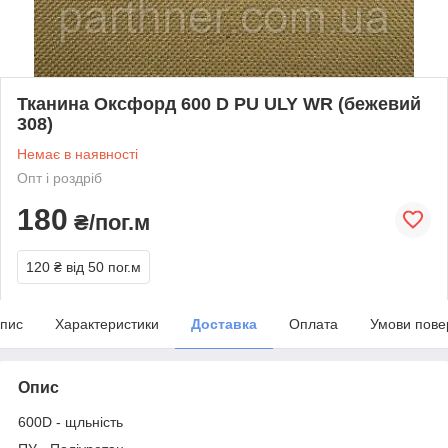
Тканина Оксфорд 600 D PU ULY WR (бежевий
308)
Немає в наявності
Опт і роздріб
180
₴/пог.м
120 ₴
від 50 пог.м
пис
Характеристики
Доставка
Оплата
Умови пове
Опис
600D - щльність