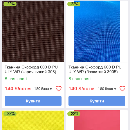
–22%
–22%
Тканина Оксфорд 600 D PU
Тканина Оксфорд 600 D PU
ULY WR (коричньовий 303)
ULY WR (блакитний 3005)
В наявності
В наявності
140
140
₴/пог.м
₴/пог.м
180 ₴/пог.м
180 ₴/пог.м
Купити
Купити
–22%
–22%