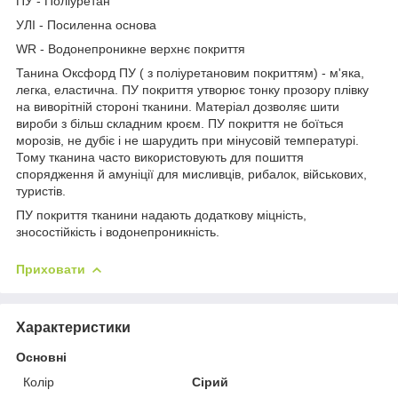
ПУ - Поліуретан
УЛІ - Посиленна основа
WR - Водонепроникне верхнє покриття
Танина Оксфорд ПУ ( з поліуретановим покриттям) - м'яка,
легка, еластична. ПУ покриття утворює тонку прозору плівку
на виворітній стороні тканини. Матеріал дозволяє шити
вироби з більш складним кроєм. ПУ покриття не боїться
морозів, не дубіє і не шарудить при мінусовій температурі.
Тому тканина часто використовують для пошиття
спорядження й амуніції для мисливців, рибалок, військових,
туристів.
ПУ покриття тканини надають додаткову міцність,
зносостійкість і водонепроникність.
Приховати
Характеристики
Основні
Колір
Сірий