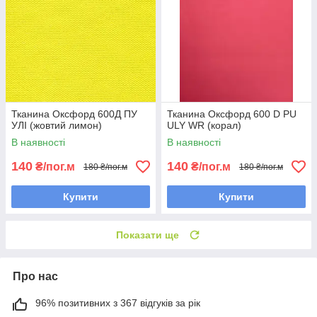
Тканина Оксфорд 600Д ПУ
Тканина Оксфорд 600 D PU
УЛІ (жовтий лимон)
ULY WR (корал)
В наявності
В наявності
140
140
₴/пог.м
₴/пог.м
180 ₴/пог.м
180 ₴/пог.м
Купити
Купити
Показати ще
Про нас
96% позитивних з 367 відгуків за рік