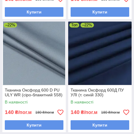
Купити
Купити
–22%
Топ
–22%
Тканина Оксфорд 600 D PU
Тканина Оксфорд 600Д ПУ
ULY WR (сіро-блакитний 558)
УЛІ (т. синій 330)
В наявності
В наявності
140
140
₴/пог.м
₴/пог.м
180 ₴/пог.м
180 ₴/пог.м
Купити
Купити