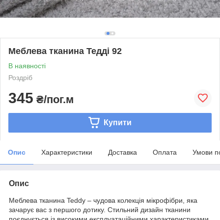
Меблева тканина Тедді 92
В наявності
Роздріб
345
₴/пог.м
Купити
Опис
Характеристики
Доставка
Оплата
Умови п
Опис
Меблева тканина Teddy – чудова колекція мікрофібри, яка
зачарує вас з першого дотику. Стильний дизайн тканини
поєднується із високими експлуатаційними характеристиками.