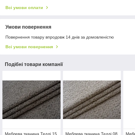
Всі умови оплати
Умови повернення
Повернення товару впродовж 14 днів за домовленістю
Всі умови повернення
Подібні товари компанії
Меблева тканина Тедді 15
Меблева тканина Тедді 08
Мебл