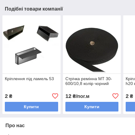
Подібні товари компанії
Кріплення під ламель 53
Стрічка ремінна МТ 30-
Кріп
600/10,8 колір чорний
h20 
2
12
2
₴
₴/пог.м
₴
Купити
Купити
Про нас