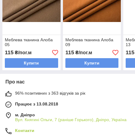
Меблева тканина Алоба
Меблева тканина Алоба
Мебл
05
09
13
115
115
115
₴/пог.м
₴/пог.м
Купити
Купити
Про нас
96% позитивних з 363 відгуків за рік
Працює з 13.08.2018
м. Дніпро
Вул. Княгині Ольги, 7 (раніше Горького), Дніпро, Україна
Контакти