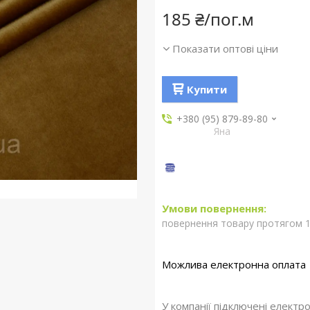
185 ₴/пог.м
Показати оптові ціни
Купити
+380 (95) 879-89-80
Яна
повернення товару протягом 1
У компанії підключені електр