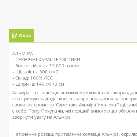
Опис
АЛЬМІРА
- ТЕХНІЧНІ ХАРАКТЕРИСТИКИ
- Зносостійкість: 35 000 циклів
- Щільність: 300 г/м2
- Склад: 100% ЛЕС
- Ширина: 140 см +3 см
Альміра - це колекція великих можливостей і виправдани
які отримують додаткові тони при попадання на повер
сонячних променів. Саме така Альміра У колекції щіль
в себе. Тому Покупцям, які перший вимогою до обивочно
звернути увагу на Альміра.
Натхненна розкіш, притаманна колекції Альміра, окрилює