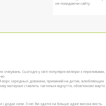
не покидаючи сайту.
х очікувань. Сьогодні у світі популярні велюри з переливами,
хню
ний ворс середньої довжини, приємний на дотик, влюбляющих
му матеріалі ставлять тактильні відчуття, обов'язково варто
 і додає сили. З неї Ви здатні на більше адже висока якість