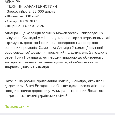
АЛЬМІРА
- ТЕХНІЧНІ ХАРАКТЕРИСТИКИ
- Зносостійкість: 35 000 циклів
- Щільність: 300 г/м2
- Склад: 100% ЛЕС
- Ширина: 140 см +3 см
Альміра - це колекція великих можливостей і виправданих
очікувань. Сьогодні у світі популярні велюри з переливами, які
отримують додаткові тони при попадання на поверхню
сонячних променів. Саме така Альміра У колекції щільний
ворс середньої довжини, приємний на дотик, влюбляющих в
себе. Тому Покупцям, які перший вимогою до обивочному
матеріалі ставлять тактильні відчуття, обов'язково варто
звернути увагу на Альміра.
Натхненна розкіш, притаманна колекції Альміра, окрилює і
додає сили. З неї Ви здатні на більше адже висока якість не
завжди означає дорожнечу. Альміра — головний Доказ, яке
надихає вже тисячі українських сімей.
Приховати