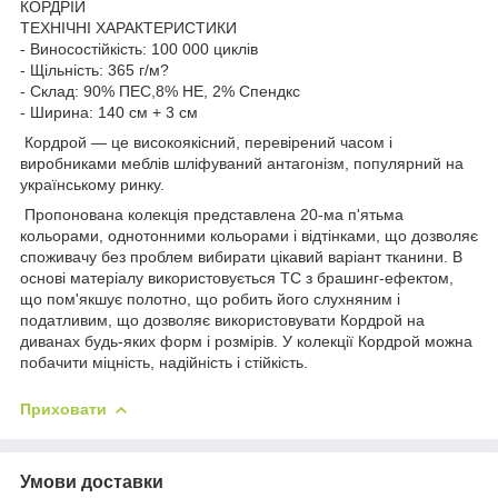
КОРДРІЙ
ТЕХНІЧНІ ХАРАКТЕРИСТИКИ
- Виносостійкість: 100 000 циклів
- Щільність: 365 г/м?
- Склад: 90% ПЕС,8% НЕ, 2% Спендкс
- Ширина: 140 см + 3 см
Кордрой — це високоякісний, перевірений часом і
виробниками меблів шліфуваний антагонізм, популярний на
українському ринку.
Пропонована колекція представлена 20-ма п'ятьма
кольорами, однотонними кольорами і відтінками, що дозволяє
споживачу без проблем вибирати цікавий варіант тканини. В
основі матеріалу використовується ТС з брашинг-ефектом,
що пом'якшує полотно, що робить його слухняним і
податливим, що дозволяє використовувати Кордрой на
диванах будь-яких форм і розмірів. У колекції Кордрой можна
побачити міцність, надійність і стійкість.
Приховати
Умови доставки