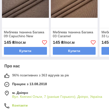
Меблева тканина Багама
Меблева тканина Багама
Мебл
09 Capuchino New
03 Caramel
33 L
145
145
145
₴/пог.м
₴/пог.м
Купити
Купити
Про нас
96% позитивних з 363 відгуків за рік
Працює з 13.08.2018
м. Дніпро
Вул. Княгині Ольги, 7 (раніше Горького), Дніпро, Україна
Контакти