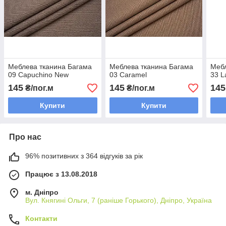
Меблева тканина Багама
Меблева тканина Багама
Мебл
09 Capuchino New
03 Caramel
33 L
145
145
145
₴/пог.м
₴/пог.м
Купити
Купити
Про нас
96% позитивних з 364 відгуків за рік
Працює з 13.08.2018
м. Дніпро
Вул. Княгині Ольги, 7 (раніше Горького), Дніпро, Україна
Контакти